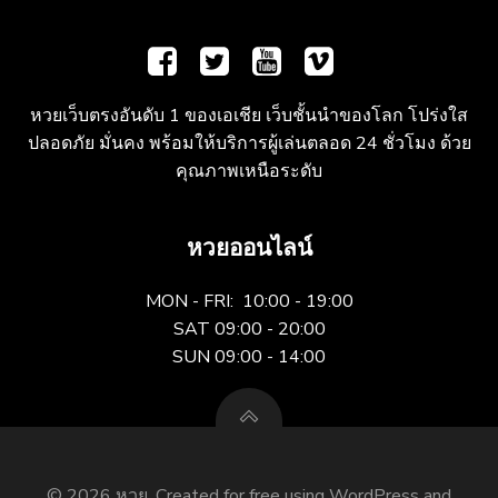
หวยเว็บตรงอันดับ 1 ของเอเชีย เว็บชั้นนำของโลก โปร่งใส
ปลอดภัย มั่นคง พร้อมให้บริการผู้เล่นตลอด 24 ชั่วโมง ด้วย
คุณภาพเหนือระดับ
หวยออนไลน์
MON - FRI: 10:00 - 19:00
SAT 09:00 - 20:00
SUN 09:00 - 14:00
© 2026 หวย. Created for free using WordPress and