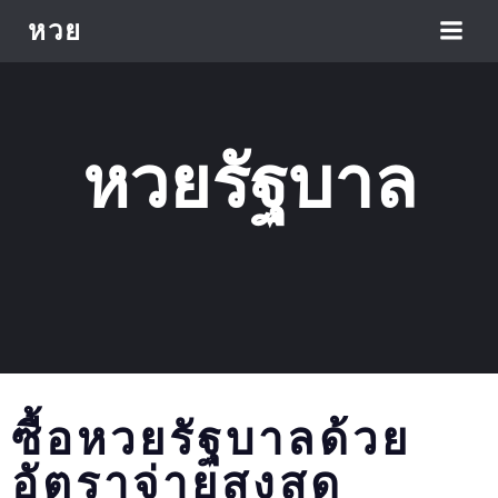
หวย
หวยรัฐบาล
ซื้อหวยรัฐบาลด้วย
อัตราจ่ายสูงสุด