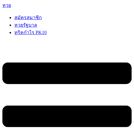
หวย
สมัครสมาชิก
หวยรัฐบาล
ทริคกำไร PK10