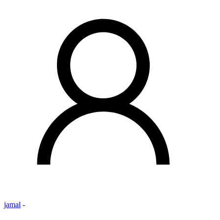
jamal
-