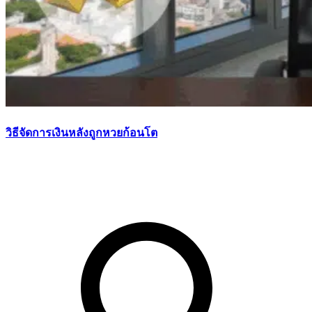
วิธีจัดการเงินหลังถูกหวยก้อนโต