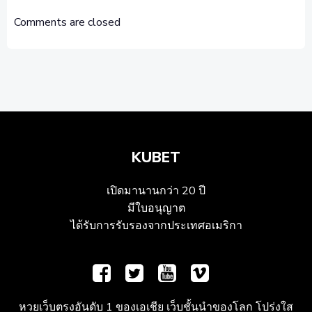
Comments are closed
KUBET
เปิดมานานกว่า 20 ปี
มีใบอนุญาต
ได้รับการรับรองจากประเทศอเมริกา
หวยเว็บตรงอันดับ 1 ของเอเชีย เว็บชั้นนำของโลก โปร่งใส