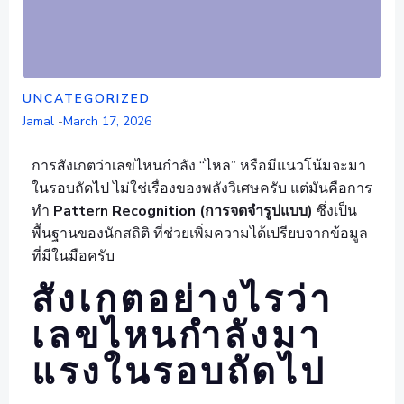
UNCATEGORIZED
Jamal
-
March 17, 2026
การสังเกตว่าเลขไหนกำลัง “ไหล” หรือมีแนวโน้มจะมา
ในรอบถัดไป ไม่ใช่เรื่องของพลังวิเศษครับ แต่มันคือการ
ทำ
Pattern Recognition (การจดจำรูปแบบ)
ซึ่งเป็น
พื้นฐานของนักสถิติ ที่ช่วยเพิ่มความได้เปรียบจากข้อมูล
ที่มีในมือครับ
สังเกตอย่างไรว่า
เลขไหนกำลังมา
แรงในรอบถัดไป