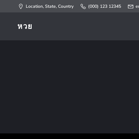
Skip
Location, State, Country
(000) 123 12345
e
to
content
หวย