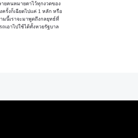
ใครหลายคนหมายตาไว้ทุกงวดของ
รั้งก็เฉียดไปแค่ 1 หลัก หรือ
มนี้เราจะมาพูดถึงกลยุทธ์ที่
รถเอาไปใช้ได้ทั้งหวยรัฐบาล